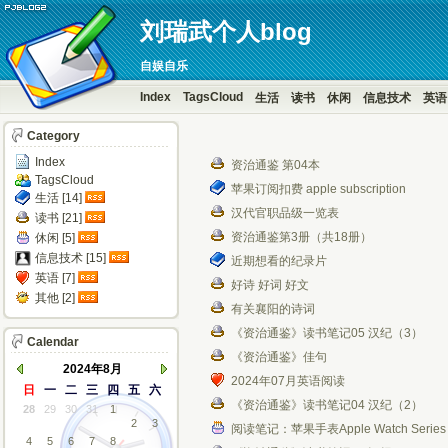
刘瑞武个人blog
自娱自乐
Index
TagsCloud
生活
读书
休闲
信息技术
英语
Category
Index
资治通鉴 第04本
TagsCloud
苹果订阅扣费 apple subscription
生活 [14]
汉代官职品级一览表
读书 [21]
资治通鉴第3册（共18册）
休闲 [5]
信息技术 [15]
近期想看的纪录片
英语 [7]
好诗 好词 好文
其他 [2]
有关襄阳的诗词
《资治通鉴》读书笔记05 汉纪（3）
Calendar
《资治通鉴》佳句
2024年8月
2024年07月英语阅读
日
一
二
三
四
五
六
《资治通鉴》读书笔记04 汉纪（2）
28
29
30
31
1
2
3
阅读笔记：苹果手表Apple Watch Serie
4
5
6
7
8