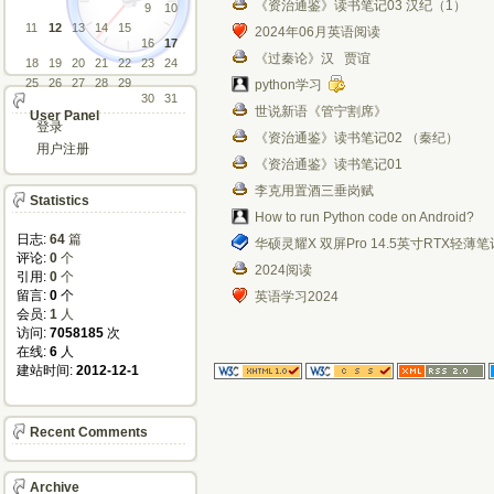
《资治通鉴》读书笔记03 汉纪（1）
9
10
11
12
13
14
15
2024年06月英语阅读
16
17
《过秦论》汉 贾谊
18
19
20
21
22
23
24
25
26
27
28
29
python学习
30
31
世说新语《管宁割席》
User Panel
登录
《资治通鉴》读书笔记02 （秦纪）
用户注册
《资治通鉴》读书笔记01
李克用置酒三垂岗赋
Statistics
How to run Python code on Android?
日志:
64
篇
华硕灵耀X 双屏Pro 14.5英寸RTX轻薄
评论: 
0
个
2024阅读
引用: 
0
个
留言: 
0
个
英语学习2024
会员: 
1
人
访问: 
7058185
次
在线: 
6
人
建站时间: 
2012-12-1
Recent Comments
Archive