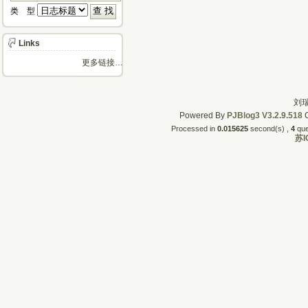
类 型 
Links
更多链接…
刘瑞
Powered By
PJBlog3
V3.2.9.518
C
Processed in
0.015625
second(s) , 
4
quer
苏I