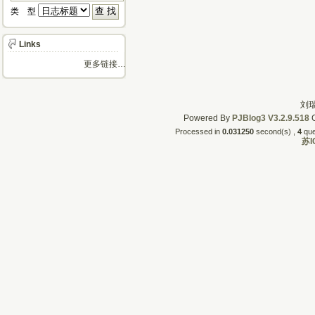
类 型 
Links
更多链接…
刘瑞
Powered By
PJBlog3
V3.2.9.518
C
Processed in
0.031250
second(s) , 
4
quer
苏I