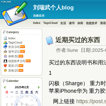
刘瑞武个人blog
自娱自乐
Index
TagsCloud
生活
读书
休闲
信息技术
英语
Category
近期买过的东西
Index
TagsCloud
生活 [14]
作者:liurw 日期:2025-
读书 [21]
休闲 [5]
信息技术 [15]
买过的东西说明书和用法
英语 [7]
其他 [2]
1
Calendar
闪极（Sharge） 重力
2025年2月
苹果iPhone华为 重
日
一
二
三
四
五
六
26
27
28
29
30
网上链接 
https://pos
31
1
2
3
4
5
6