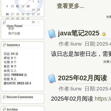
7
8
查看更多...
9
10
11
12
13
14
15
16
17
18
19
20
21
22
分类
23
24
25
26
27
28
1
User Panel
登录
java笔记2025
用户注册
作者:liurw 日期:2025-
Statistics
该日志是加密日志，需
日志:
64
篇
评论: 
0
个
分类:
引用: 
0
个
留言: 
0
个
会员: 
1
人
访问: 
7059344
次
2025年02月阅读
在线: 
5
人
建站时间: 
2012-12-1
作者:liurw 日期:2025-
Recent Comments
2025年02月阅读
https
Archive