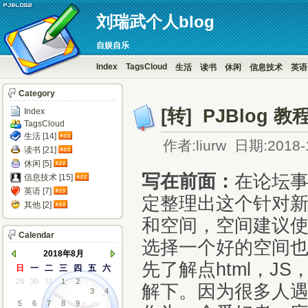
刘瑞武个人blog
自娱自乐
Index
TagsCloud
生活
读书
休闲
信息技术
英语
Category
[转] PJBlog 教
Index
TagsCloud
生活 [14]
作者:liurw 日期:2018-
读书 [21]
休闲 [5]
写在前面：
在论坛
信息技术 [15]
英语 [7]
定整理出这个针对
其他 [2]
和空间，空间建议使
Calendar
选择一个好的空间也
2018年8月
先了解点html，J
日
一
二
三
四
五
六
29
30
31
1
2
解下。因为很多人
3
4
5
6
7
8
9