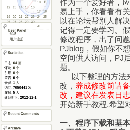
作为一个爱好者，应该
10
11
12
13
14
15
16
易上手，你看看有
17
18
19
20
21
22
23
24
25
以在论坛帮别人解
26
27
28
29
30
31
1
记得一定要学习。假
User Panel
登录
修改程序，出了问
用户注册
PJblog，假如你不
Statistics
空间供人访问，PJ
日志:
64
篇
题。
评论: 
0
个
引用: 
0
个
以下整理的方法来
留言: 
0
个
会员: 
1
人
改，
养成修改前请备
访问: 
7050441
次
在线: 
5
人
改，建议在发表日
建站时间: 
2012-12-1
开始新手教程,希望
Recent Comments
一、程序下载和基
Archive