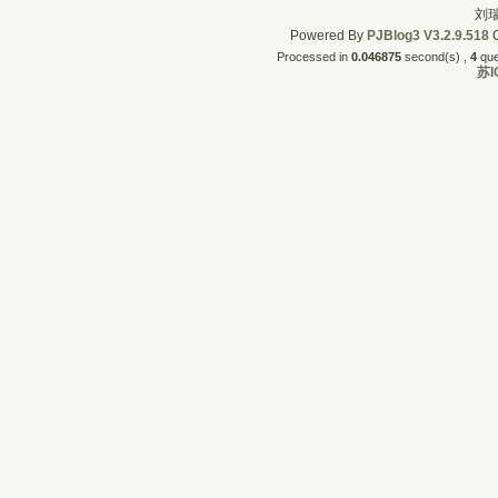
刘瑞
Powered By
PJBlog3
V3.2.9.518
C
Processed in
0.046875
second(s) , 
4
quer
苏I