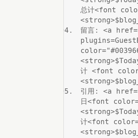
总计<font colo
<strong>$blog
留言: <a href=
plugins=Gues
color="#00396
<strong>$Tod
计 <font color
<strong>$blog
引用: <a href=
日<font color=
<strong>$Tod
计<font color=
<strong>$blog