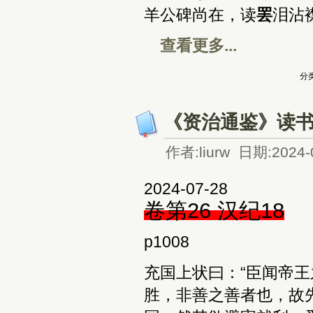
羊公碑尚在，读
罢
泪沾
查看更多...
分类
《资治通鉴》读书
作者:liurw 日期:2024-
2024-07-28
卷第26 汉纪18
p1008
充国上状曰：“臣闻帝王
胜，非善之善者也，故