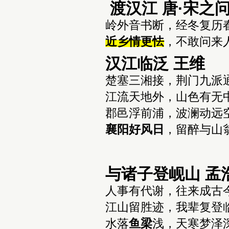
渡汉江 唐·宋之
岭外音书断，经冬复历
近乡情更怯
，不敢问来
汉江临泛 王维
楚塞三湘接，荆门九派
江流天地外，山色有无
郡邑浮前浦，波澜动远
襄阳好风日
，留醉与山
与诸子登岘山 孟
人事有代谢，往来成古
江山留胜迹，我辈复登
水落
鱼梁
浅，天寒梦泽