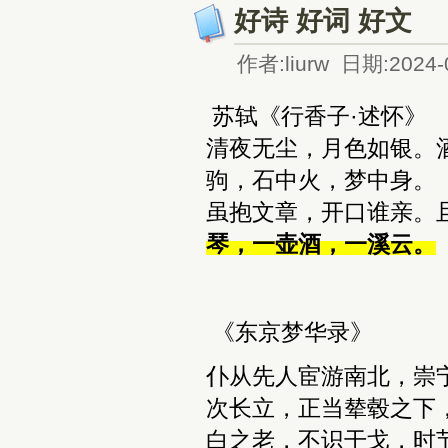
好诗 好词 好文
作者:liurw 日期:2024-
苏轼《行香子·述怀》
清夜无尘，月色如银。
驹，石中火，梦中身。
虽抱文章，开口谁亲。
琴，一壶酒，一溪云。
《东京梦华录》
仆从先人宦游南北，崇
次长立，正当辇毂之下
白之老，不识干戈，时