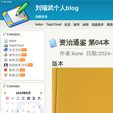
刘瑞武个人blog
自娱自乐
Index
TagsCloud
生活
读书
休闲
信息技术
英语
Category
资治通鉴 第04本
Index
TagsCloud
生活 [14]
作者:liurw 日期:2024-
读书 [21]
休闲 [5]
版本
信息技术 [15]
英语 [7]
其他 [2]
Calendar
2024年8月
日
一
二
三
四
五
六
28
29
30
31
1
2
3
4
5
6
7
8