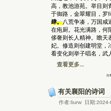
高，教池游苑。举目则
于御路，金翠耀目，罗
肆。
八荒争凑，万国咸
在疱厨。花光满路，何
侈奢则长人精神。瞻天
妃。修造则创建明堂，
看变化则举子唱名，武
查看更多...
分类
有关襄阳的诗词
作者:liurw 日期:2024-