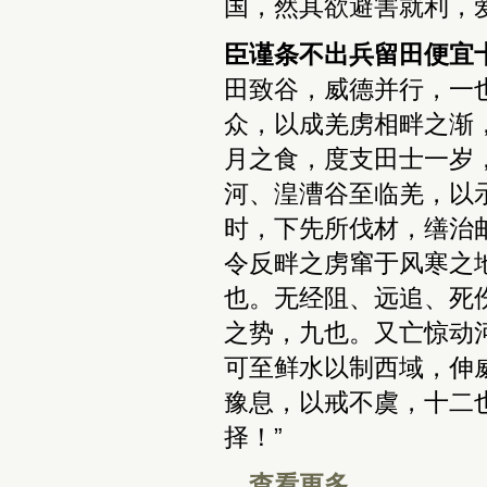
国，然其欲避害就利，
臣谨条不出兵留田便宜
田致谷，威德并行，一
众，以成羌虏相畔之渐
月之食，度支田士一岁
河、湟漕谷至临羌，以
时，下先所伐材，缮治
令反畔之虏窜于风寒之
也。无经阻、远追、死
之势，九也。又亡惊动
可至鲜水以制西域，伸
豫息，以戒不虞，十二
择！”
查看更多...