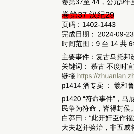
卷第37至 44，公元9年至
卷第37 汉纪29
页码：1402-1443
完成日期： 2024-09-23
时间范围：9 至 14 共 
主要事件：复古乌托邦
关键词： 慕古 不度时宜
链接 
https://zhuanlan.
p1414 酒专卖 ： 
p1420 “符命事件”
民争为符命，皆得封侯
白莽曰：“此开奸臣作
大夫赵并验治，非五威