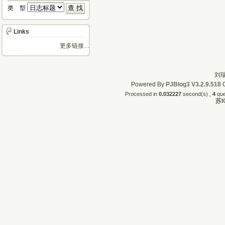
类 型 
Links
更多链接…
刘瑞
Powered By
PJBlog3
V3.2.9.518
C
Processed in
0.032227
second(s) , 
4
quer
苏I