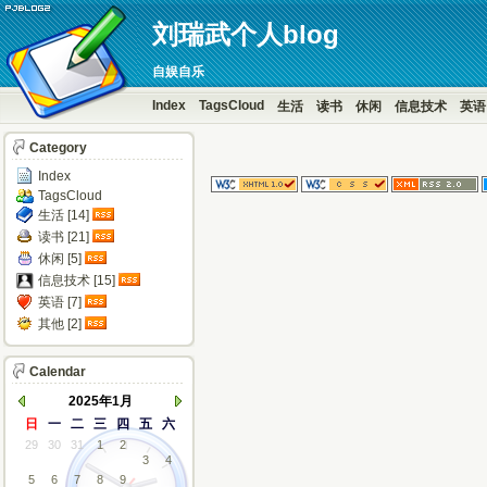
刘瑞武个人blog
自娱自乐
Index
TagsCloud
生活
读书
休闲
信息技术
英语
Category
Index
TagsCloud
生活 [14]
读书 [21]
休闲 [5]
信息技术 [15]
英语 [7]
其他 [2]
Calendar
2025年1月
日
一
二
三
四
五
六
29
30
31
1
2
3
4
5
6
7
8
9