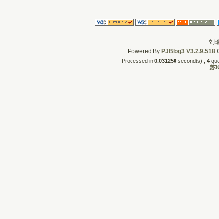
刘瑞
Powered By
PJBlog3
V3.2.9.518
C
Processed in
0.031250
second(s) , 
4
quer
苏I