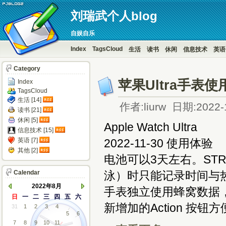
刘瑞武个人blog
自娱自乐
Index
TagsCloud
生活
读书
休闲
信息技术
英语
Category
苹果Ultra手表
Index
TagsCloud
生活 [14]
作者:liurw 日期:2022-
读书 [21]
休闲 [5]
Apple Watch Ultra
信息技术 [15]
英语 [7]
2022-11-30 使用体验
其他 [2]
电池可以3天左右。ST
Calendar
泳）时只能记录时间与
2022年8月
手表独立使用蜂窝数据，在
日
一
二
三
四
五
六
新增加的Action 按
31
1
2
3
4
5
6
7
8
9
10
11