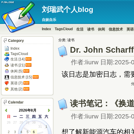
刘瑞武个人blog
自娱自乐
Index
TagsCloud
生活
读书
休闲
信息技术
英语
分类: 读书
Category
Dr. John Scharff
Index
TagsCloud
生活 [14]
作者:liurw 日期:2025-0
读书 [21]
休闲 [5]
该日志是加密日志，需
信息技术 [15]
英语 [7]
分
其他 [2]
读书笔记：《换道
Calendar
2026年8月
作者:liurw 日期:2025-0
日
一
二
三
四
五
六
26
27
28
29
30
31
1
想了解新能源汽车的相
2
3
4
5
6