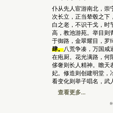
仆从先人宦游南北，崇
次长立，正当辇毂之下
白之老，不识干戈，时
高，教池游苑。举目则
于御路，金翠耀目，罗
肆。
八荒争凑，万国咸
在疱厨。花光满路，何
侈奢则长人精神。瞻天
妃。修造则创建明堂，
看变化则举子唱名，武
查看更多...
分