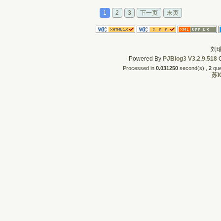
1
2
3
下一页
末页
刘瑞
Powered By
PJBlog3
V3.2.9.518
C
Processed in
0.031250
second(s) , 
2
quer
苏I