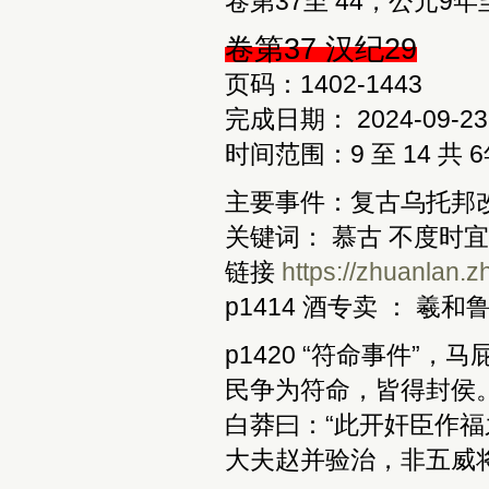
卷第37至 44，公元9年至
卷第37 汉纪29
页码：1402-1443
完成日期： 2024-09-23
时间范围：9 至 14 共 
主要事件：复古乌托邦
关键词： 慕古 不度时宜
链接 
https://zhuanlan.
p1414 酒专卖 ： 
p1420 “符命事件”
民争为符命，皆得封侯
白莽曰：“此开奸臣作
大夫赵并验治，非五威