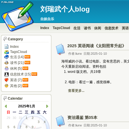
刘瑞武个人blog
自娱自乐
Index
TagsCloud
生活
读书
休闲
信息技术
英语
Category
2025 英语阅读《太阳照常升起》
Index
TagsCloud
作者:liurw 日期:2025-01-10
生活 [14]
海明威的小说。看过电影。蛮有意思的，英
读书 [21]
今天重新启动阅读。资料包括
休闲 [5]
1. word 版文档。共19章
信息技术 [15]
英语 [7]
2. 电影：看过一遍，感觉很棒。 
其他 [2]
查看更多...
Calendar
2025年1月
日
一
二
三
四
五
六
资治通鉴 第05本
29
30
31
1
2
3
4
作者:liurw 日期:2025-01-10
5
6
7
8
9