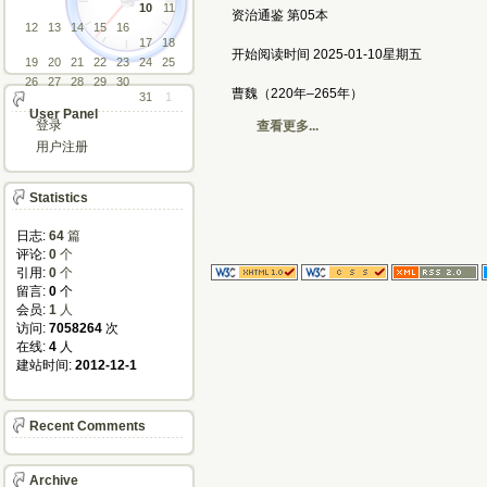
10
11
资治通鉴 第05本
12
13
14
15
16
17
18
开始阅读时间 2025-01-10星期五
19
20
21
22
23
24
25
26
27
28
29
30
曹魏（220年–265年）
31
1
User Panel
登录
查看更多...
用户注册
Statistics
日志:
64
篇
评论: 
0
个
引用: 
0
个
留言: 
0
个
会员: 
1
人
访问: 
7058264
次
在线: 
4
人
建站时间: 
2012-12-1
Recent Comments
Archive