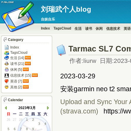
刘瑞武个人blog
自娱自乐
Index
TagsCloud
生活
读书
休闲
信息技术
英语
Category
Tarmac SL7 Com
Index
TagsCloud
生活 [14]
作者:liurw 日期:2023-
读书 [21]
休闲 [5]
2023-03-29
信息技术 [15]
英语 [7]
其他 [2]
安装garmin neo t2 smar
Calendar
Upload and Sync Your Ac
2023年3月
(strava.com)
https://w
日
一
二
三
四
五
六
26
27
28
1
2
3
4
5
6
7
8
9