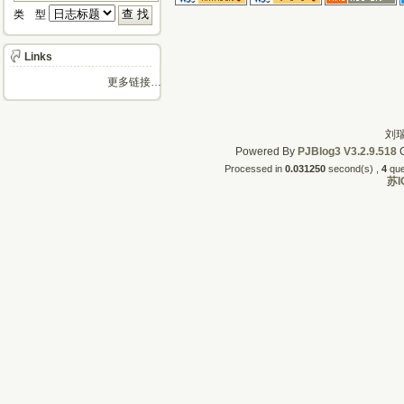
类 型 
Links
更多链接…
刘瑞
Powered By
PJBlog3
V3.2.9.518
C
Processed in
0.031250
second(s) , 
4
quer
苏I