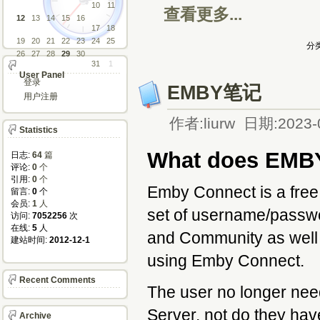
10
11
查看更多...
12
13
14
15
16
17
18
19
20
21
22
23
24
25
分类
26
27
28
29
30
31
1
User Panel
登录
EMBY笔记
用户注册
作者:liurw 日期:2023-
Statistics
What does EMB
日志:
64
篇
评论: 
0
个
引用: 
0
个
Emby Connect is a free 
留言: 
0
个
会员: 
1
人
set of username/passw
访问: 
7052256
次
在线: 
5
人
and Community as well 
建站时间: 
2012-12-1
using Emby Connect.
Recent Comments
The user no longer nee
Server, not do they hav
Archive