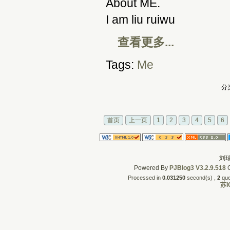
About ME.
I am liu ruiwu
查看更多...
Tags:
Me
分
首页
上一页
1
2
3
4
5
6
刘瑞
Powered By
PJBlog3
V3.2.9.518
C
Processed in
0.031250
second(s) , 
2
quer
苏I