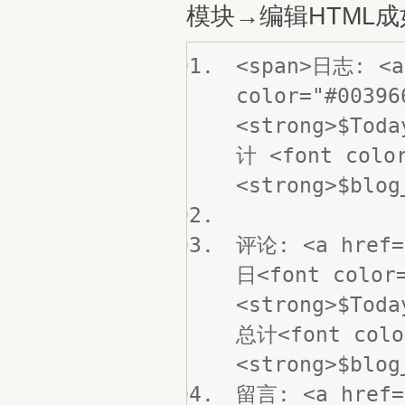
模块→编辑HTML
<span>日志: <a
color="#00396
<strong>$Tod
计 <font color
<strong>$blog
评论: <a href=
日<font color=
<strong>$Toda
总计<font colo
<strong>$blog
留言: <a href=