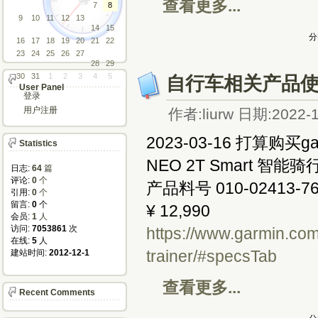
查看更多...
7
8
9
10
11
12
13
14
15
分
16
17
18
19
20
21
22
23
24
25
26
27
28
29
30
31
1
2
3
4
5
自行车相关产品
User Panel
登录
用户注册
作者:liurw 日期:2022-1
2023-03-16 打算购买ga
Statistics
NEO 2T Smart 智能骑
日志:
64
篇
评论: 
0
个
产品料号 010-02413-7
引用: 
0
个
留言: 
0
个
¥ 12,990
会员: 
1
人
访问: 
7053861
次
https://www.garmin.com
在线: 
5
人
trainer/#specsTab
建站时间: 
2012-12-1
查看更多...
Recent Comments