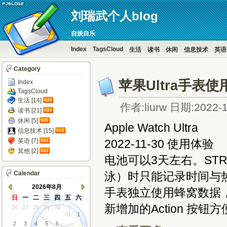
刘瑞武个人blog
自娱自乐
Index
TagsCloud
生活
读书
休闲
信息技术
英语
Category
苹果Ultra手表
Index
TagsCloud
生活 [14]
作者:liurw 日期:2022-1
读书 [21]
休闲 [5]
Apple Watch Ultra
信息技术 [15]
英语 [7]
2022-11-30 使用体验
其他 [2]
电池可以3天左右。ST
Calendar
泳）时只能记录时间与
2026年8月
手表独立使用蜂窝数据，在
日
一
二
三
四
五
六
新增加的Action 按
26
27
28
29
30
31
1
2
3
4
5
6