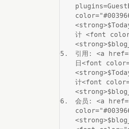
plugins=Gues
color="#00396
<strong>$Tod
计 <font color
<strong>$blog
引用: <a href=
日<font color=
<strong>$Tod
计<font color=
<strong>$blog
会员: <a href=
color="#00396
<strong>$blo